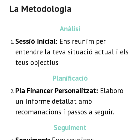
La Metodologia
An
à
lisi
Sessió Inicial:
Ens reunim per
entendre la teva situació actual i els
teus objectius
Planificació
Pla Financer Personalitzat:
Elaboro
un informe detallat amb
recomanacions i passos a seguir.
Seguiment
Seguiment:
Fem reunions