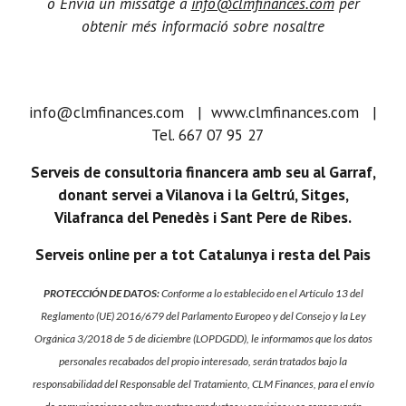
o Envía un missatge a
info@clmfinances.com
per
obtenir més informació sobre nosaltre
info@clmfinances.com | www.clmfinances.com |
Tel. 667 07 95 27
Serveis de consultoria financera amb seu al Garraf,
donant servei a Vilanova i la Geltrú, Sitges,
Vilafranca del Penedès i Sant Pere de Ribes.
Serveis online per a tot Catalunya i resta del Pais
PROTECCIÓN DE DATOS:
Conforme a lo establecido en el Artículo 13 del
Reglamento (UE) 2016/679 del Parlamento Europeo y del Consejo y la Ley
Orgánica 3/2018 de 5 de diciembre (LOPDGDD), le informamos que los datos
personales recabados del propio interesado, serán tratados bajo la
responsabilidad del Responsable del Tratamiento, CLM Finances, para el envío